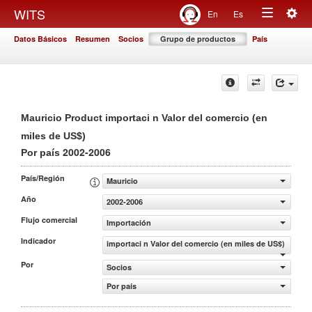
Togg
WITS
En
Es
Toggle
navig
Datos Básicos
Resumen
Socios
Grupo de productos
País
navigation
Mauricio Product importaci n Valor del comercio (en
miles de US$)
2002-2006
Por país
País/Región
Mauricio
Año
2002-2006
Flujo comercial
Importación
Indicador
importaci n Valor del comercio (en miles de US$)
Por
Socios
Por país