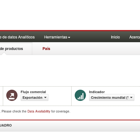
 de datos Analiticos
Herramientas
Inicio
Acerc
de productos
País
Flujo comercial
Indicador
Exportación
Crecimiento mundial (%)
d. Please check the
Data Availability
for coverage.
CUADRO