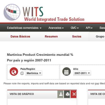
Estadísticas comerciales
Aranceles
GVC
API
Base
Datos Básicos
Resumen
Socios
Grupo 
%
Martinica Product Crecimiento mundial
2007-2011
Por país y región
País/Región
Año
Martinica
2007-2011
Please note the exports, imports and tariff data are based on reported data and not gap fille
VISTA DE GRÁFICO
VISTA DE 