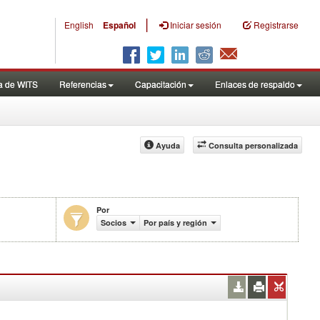
|
English
Español
Iniciar sesión
Registrarse
a de WITS
Referencias
Capacitación
Enlaces de respaldo
Ayuda
Consulta personalizada
Por
Socios
Por país y región