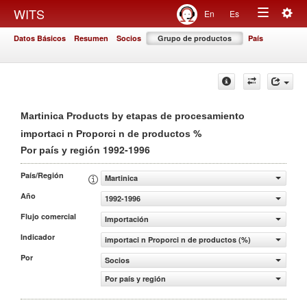
Togg
WITS
En
Es
Toggle
navig
Datos Básicos
Resumen
Socios
Grupo de productos
País
navigation
Martinica Products by etapas de procesamiento
%
importaci n Proporci n de productos
1992-1996
Por país y región
País/Región
Martinica
Año
1992-1996
Flujo comercial
Importación
Indicador
importaci n Proporci n de productos (%)
Por
Socios
Por país y región