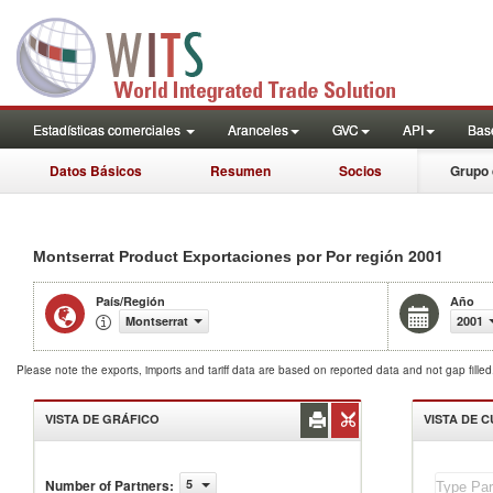
Estadísticas comerciales
Aranceles
GVC
API
Base
Datos Básicos
Resumen
Socios
Grupo 
2001
Montserrat Product Exportaciones por Por región
País/Región
Año
Montserrat
2001
Please note the exports, imports and tariff data are based on reported data and not gap fille
VISTA DE GRÁFICO
VISTA DE 
Number of Partners
:
5
Montserrat