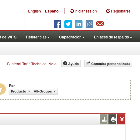
|
English
Español
Iniciar sesión
Registrarse
a de WITS
Referencias
Capacitación
Enlaces de respaldo
Bilateral Tariff Technical Note
Ayuda
Consulta personalizada
Por
Producto
All-Groups