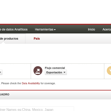
 de datos Analiticos
Herramientas
Inicio
Acerc
de productos
País
Flujo comercial
Exportación
d. Please check the
Data Availability
for coverage.
CUADRO