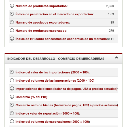
2,370
Número de productos importados
:
1.69
Índice de penetración en el mercado de exportación
:
99
Número de asociados exportadores
:
279
Número de productos exportados
:
0.11
Índice de HH sobre concentración económica de un mercado
:
INDICADOR DEL DESARROLLO - COMERCIO DE MERCADERÍAS
Índice del valor de las importaciones (2000 = 100)
:
Índice del volumen de las importaciones (2000 = 100)
:
4,826,
Importaciones de bienes (balanza de pagos, US$ a precios actuales)
:
Comercio (% del PIB)
:
-1,001,
Comercio neto de bienes (balanza de pagos, US$ a precios actuales)
:
Índice de valor de exportación (2000 = 100)
:
Índice del volumen de exportaciones (2000 = 100)
: