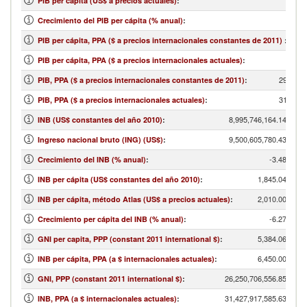
PIB per cápita (US$ a precios actuales)
:
Crecimiento del PIB per cápita (% anual)
:
PIB per cápita, PPA ($ a precios internacionales constantes de 2011)
:
PIB per cápita, PPA ($ a precios internacionales actuales)
:
29,513,
PIB, PPA ($ a precios internacionales constantes de 2011)
:
31,617,
PIB, PPA ($ a precios internacionales actuales)
:
8,995,746,164.14
INB (US$ constantes del año 2010)
:
9,500,605,780.43
Ingreso nacional bruto (ING) (US$)
:
-3.48
Crecimiento del INB (% anual)
:
1,845.04
INB per cápita (US$ constantes del año 2010)
:
2,010.00
INB per cápita, método Atlas (US$ a precios actuales)
:
-6.27
Crecimiento per cápita del INB (% anual)
:
5,384.06
GNI per capita, PPP (constant 2011 international $)
:
6,450.00
INB per cápita, PPA (a $ internacionales actuales)
:
26,250,706,556.85
GNI, PPP (constant 2011 international $)
:
31,427,917,585.63
INB, PPA (a $ internacionales actuales)
: