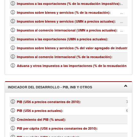
...
Impuestos a las exportaciones (% de la recaudación impositiva)
:
...
Impuestos sobre bienes y servicios (% de la recaudación)
:
...
Impuestos sobre bienes y servicios (UMN a precios actuales)
:
...
Impuestos al comercio internacional (UMN a precios actuales)
:
Impuestos a las exportaciones (UMN a precios actuales)
:
Impuestos sobre bienes y servicios (% del valor agregado de industria y se
Impuestos al comercio internacional (% de la recaudación)
:
Aduana y otros impuestos a las importaciones (% de la recaudación impos
INDICADOR DEL DESARROLLO - PIB, INB Y OTROS
7,687,
PIB (US$ a precios constantes de 2010)
:
9,557,
PIB (US$ a precios actuales)
:
Crecimiento del PIB (% anual)
:
PIB per cápita (US$ a precios constantes de 2010)
: