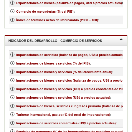
3,824,93
Exportaciones de bienes (balanza de pagos, US$ a precios actuales)
:
Comercio de mercaderías (% del PIB)
:
Índice de términos netos de intercambio (2000 = 100)
:
INDICADOR DEL DESARROLLO - COMERCIO DE SERVICIOS
Importaciones de servicios (balanza de pagos, US$ a precios actuales)
:
Importaciones de bienes y servicios (% del PIB)
:
Importaciones de bienes y servicios (% del crecimiento anual)
:
Importaciones de bienes y servicios (balanza de pagos, US$ a precios actu
Importaciones de bienes y servicios (US$ a precios constantes de 2010)
:
Importaciones de bienes y servicios (US$ a precios actuales)
:
Importaciones de bienes, servicios e ingresos primario (balanza de pagos,
Turismo internacional, gastos (% del total de importaciones)
:
Importaciones de servicios comerciales (US$ a precios actuales)
:
Servicios de transporte (% de las importaciones de servicios comerciales)
: