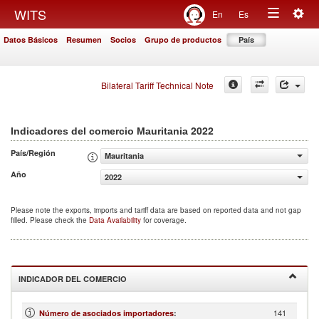
Togg
WITS
En
Es
Toggle
navig
Datos Básicos
Resumen
Socios
Grupo de productos
País
navigation
Bilateral Tariff Technical Note
2022
Indicadores del comercio Mauritania
País/Región
Mauritania
Año
2022
Please note the exports, imports and tariff data are based on reported data and not gap
filled. Please check the
Data Availability
for coverage.
INDICADOR DEL COMERCIO
141
Número de asociados importadores
: