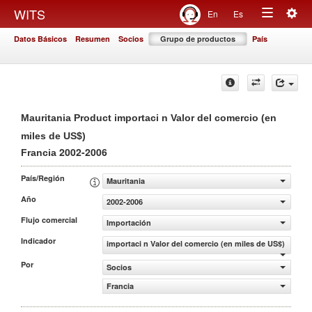
Togg
WITS
En
Es
Toggle
navig
Datos Básicos
Resumen
Socios
Grupo de productos
País
navigation
Mauritania Product importaci n Valor del comercio (en
miles de US$)
2002-2006
Francia
País/Región
Mauritania
Año
2002-2006
Flujo comercial
Importación
Indicador
importaci n Valor del comercio (en miles de US$)
Por
Socios
Francia