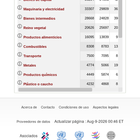
33307
29809
36158
55136
Maquinaria y electricidad
28668
24828
39602
28398
Bienes intermedios
20626
25697
20385
18153
Reino vegetal
16095
13839
9738
3727
Productos alimenticios
8308
8783
13399
15529
Combustibles
7500
7095
8106
4855
Transporte
4774
5066
19575
10363
Metales
4449
5874
6282
8729
Productos químicos
4232
4868
8134
8968
Plástico o caucho
3333
2651
4603
4208
Reino animal
Acerca de
Contacto
Condiciones de uso
Aspectos legales
Actualizar página
: Aug-9-2026 00:46 ET
Proveedores de datos
Asociados