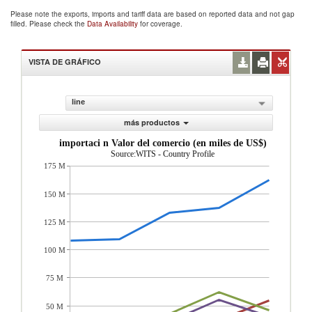
Please note the exports, imports and tariff data are based on reported data and not gap
filled. Please check the
Data Availability
for coverage.
VISTA DE GRÁFICO
line
más productos
importaci n Valor del comercio (en miles de US$)
Source:WITS - Country Profile
175 M
150 M
125 M
100 M
75 M
50 M