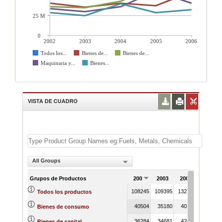
25 M
0
2002
2003
2004
2005
2006
Todos los...
Bienes de...
Bienes de...
Maquinaria y...
Bienes...
VISTA DE CUADRO
All Groups
Grupos de Productos
2002
2003
2004
2005
108245
109395
132749
137676
Todos los productos
40504
35180
40185
37126
Bienes de consumo
36284
34681
42687
62404
Bienes de capital