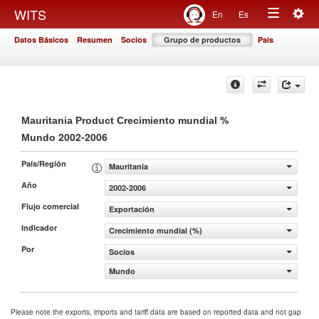
Togg
WITS
En
Es
Toggle
navig
Datos Básicos
Resumen
Socios
Grupo de productos
País
navigation
%
Mauritania Product Crecimiento mundial
2002-2006
Mundo
País/Región
Mauritania
Año
2002-2006
Flujo comercial
Exportación
Indicador
Crecimiento mundial (%)
Por
Socios
Mundo
Please note the exports, imports and tariff data are based on reported data and not gap