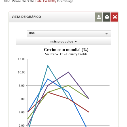
filled. Please check the
Data Availability
for coverage.
VISTA DE GRÁFICO
line
más productos
Crecimiento mundial (%)
Source:WITS - Country Profile
12.00
10.00
8.00
6.00
4.00
2.00