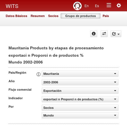
Togg
WITS
En
Es
Toggle
navig
Datos Básicos
Resumen
Socios
Grupo de productos
País
navigation
Mauritania Products by etapas de procesamiento
%
exportaci n Proporci n de productos
2002-2006
Mundo
País/Región
Mauritania
Año
2002-2006
Flujo comercial
Exportación
Indicador
exportaci n Proporci n de productos (%)
Por
Socios
Mundo