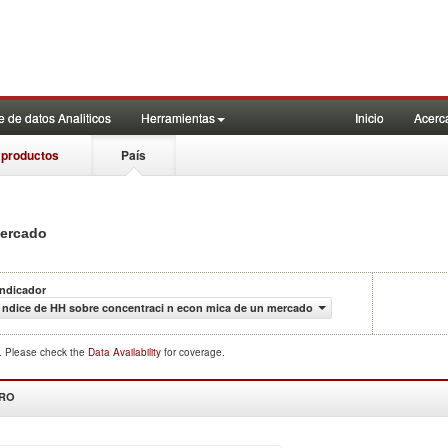
 de datos Analiticos
Herramientas
Inicio
Acerc
 productos
País
mercado
Indicador
ndice de HH sobre concentraci n econ mica de un mercado
d. Please check the
Data Availability
for coverage.
DRO