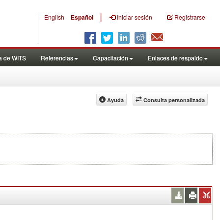
|
English
Español
Iniciar sesión
Registrarse
a de WITS
Referencias
Capacitación
Enlaces de respaldo
Ayuda
Consulta personalizada