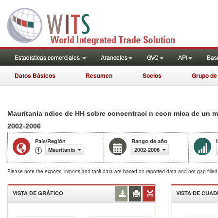
Estadísticas comerciales
Aranceles
GVC
API
Base
Datos Básicos
Resumen
Socios
Grupo de
Mauritania ndice de HH sobre concentraci n econ mica de un 
2002-2006
País/Región
Rango de año
Mauritania
2002-2006
Please note the exports, imports and tariff data are based on reported data and not gap fille
VISTA DE GRÁFICO
VISTA DE CUA