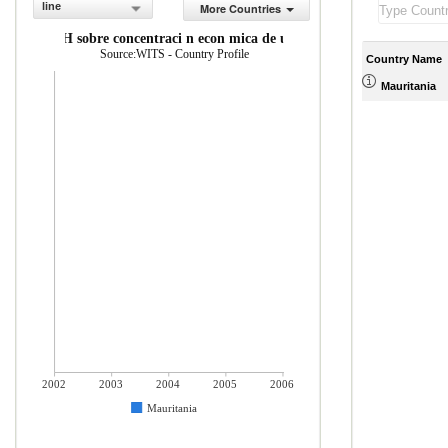
line
More Countries
ndice de HH sobre concentraci n econ mica de un mercado
Source:WITS - Country Profile
Country Name
Mauritania
2002
2003
2004
2005
2006
Mauritania