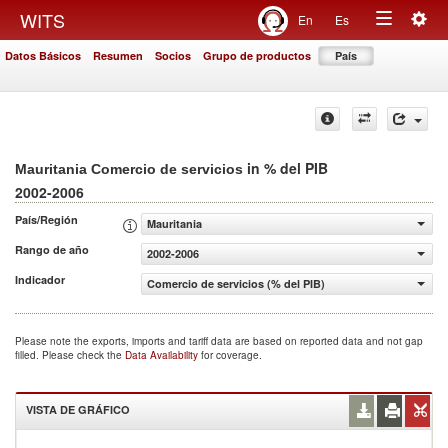
Togg
WITS
En
Es
Toggle
navig
Datos Básicos
Resumen
Socios
Grupo de productos
País
navigation
in % del PIB
Mauritania Comercio de servicios
2002-2006
País/Región
Mauritania
Rango de año
2002-2006
Indicador
Comercio de servicios (% del PIB)
Please note the exports, imports and tariff data are based on reported data and not gap
filled. Please check the
Data Availability
for coverage.
VISTA DE GRÁFICO