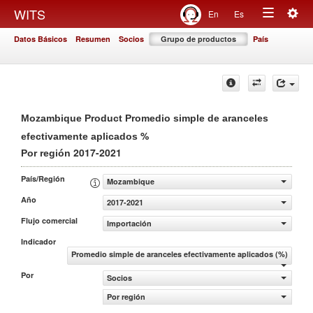
Togg
WITS
En
Es
Toggle
navig
Datos Básicos
Resumen
Socios
Grupo de productos
País
navigation
Mozambique Product Promedio simple de aranceles
%
efectivamente aplicados
2017-2021
Por región
País/Región
Mozambique
Año
2017-2021
Flujo comercial
Importación
Indicador
Promedio simple de aranceles efectivamente aplicados (%)
Por
Socios
Por región