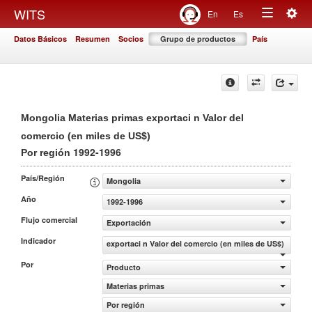
Togg
WITS
En
Es
Toggle
navig
Datos Básicos
Resumen
Socios
Grupo de productos
País
navigation
Mongolia Materias primas exportaci n Valor del
comercio (en miles de US$)
1992-1996
Por región
País/Región
Mongolia
Año
1992-1996
Flujo comercial
Exportación
Indicador
exportaci n Valor del comercio (en miles de US$)
Por
Producto
Materias primas
Por región