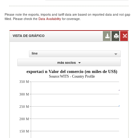
Please note the exports, imports and tariff data are based on reported data and not gap
filled. Please check the
Data Availability
for coverage.
VISTA DE GRÁFICO
line
más socios
exportaci n Valor del comercio (en miles de US$)
Source:WITS - Country Profile
350 M
300 M
250 M
200 M
150 M