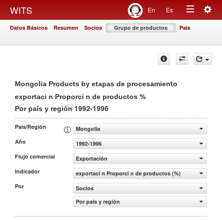
Togg
WITS
En
Es
Toggle
navig
Datos Básicos
Resumen
Socios
Grupo de productos
País
navigation
Mongolia Products by etapas de procesamiento
%
exportaci n Proporci n de productos
1992-1996
Por país y región
País/Región
Mongolia
Año
1992-1996
Flujo comercial
Exportación
Indicador
exportaci n Proporci n de productos (%)
Por
Socios
Por país y región