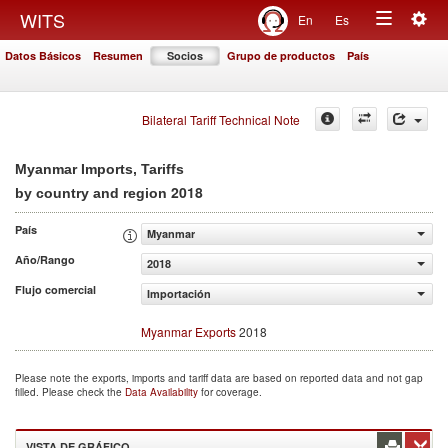
Togg
WITS
En
Es
Toggle
navig
Datos Básicos
Resumen
Socios
Grupo de productos
País
navigation
Bilateral Tariff Technical Note
Myanmar Imports, Tariffs
2018
by country and region
País
Myanmar
Año/Rango
2018
Flujo comercial
Importación
Myanmar Exports
2018
Please note the exports, imports and tariff data are based on reported data and not gap
filled. Please check the
Data Availability
for coverage.
VISTA DE GRÁFICO