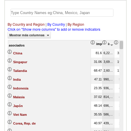
By Country and Region
|
By Country
|
By Region
Click on "Show more columns" to add or remove indicators
Mostrar más columnas
importación Proporció
importación Va
import
asociados
81.6
6,223,540.59
32.15
China
31.06
3,693,543.55
19.08
Singapur
68.47
2,601,477.94
13.44
Tailandia
47.11
990,837.77
5.12
India
23.35
936,189.26
4.84
Indonesia
37.02
814,796.65
4.21
Malasia
48.14
696,084.77
3.60
Japón
35.55
586,467.98
3.03
Viet Nam
40.97
439,932.75
2.27
Corea, Rep. de