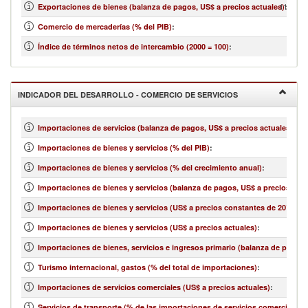
11,075,
Exportaciones de bienes (balanza de pagos, US$ a precios actuales)
:
Comercio de mercaderías (% del PIB)
:
Índice de términos netos de intercambio (2000 = 100)
:
INDICADOR DEL DESARROLLO - COMERCIO DE SERVICIOS
Importaciones de servicios (balanza de pagos, US$ a precios actuales)
:
Importaciones de bienes y servicios (% del PIB)
:
Importaciones de bienes y servicios (% del crecimiento anual)
:
Importaciones de bienes y servicios (balanza de pagos, US$ a precios actu
Importaciones de bienes y servicios (US$ a precios constantes de 2010)
:
Importaciones de bienes y servicios (US$ a precios actuales)
:
Importaciones de bienes, servicios e ingresos primario (balanza de pagos,
Turismo internacional, gastos (% del total de importaciones)
:
Importaciones de servicios comerciales (US$ a precios actuales)
:
Servicios de transporte (% de las importaciones de servicios comerciales)
: