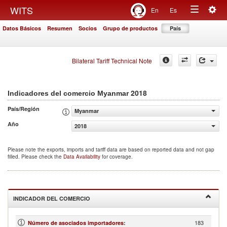
Togg
WITS
En
Es
Toggle
navig
Datos Básicos
Resumen
Socios
Grupo de productos
País
navigation
Bilateral Tariff Technical Note
2018
Indicadores del comercio Myanmar
País/Región
Myanmar
Año
2018
Please note the exports, imports and tariff data are based on reported data and not gap
filled. Please check the
Data Availability
for coverage.
INDICADOR DEL COMERCIO
183
Número de asociados importadores
: