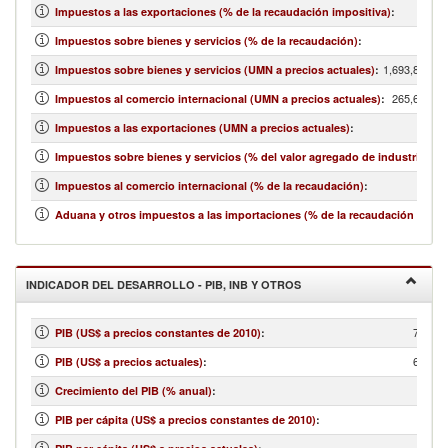
Impuestos a las exportaciones (% de la recaudación impositiva)
:
Impuestos sobre bienes y servicios (% de la recaudación)
:
1,693,860,37
Impuestos sobre bienes y servicios (UMN a precios actuales)
:
265,697,21
Impuestos al comercio internacional (UMN a precios actuales)
:
Impuestos a las exportaciones (UMN a precios actuales)
:
Impuestos sobre bienes y servicios (% del valor agregado de industria y se
Impuestos al comercio internacional (% de la recaudación)
:
Aduana y otros impuestos a las importaciones (% de la recaudación impos
INDICADOR DEL DESARROLLO - PIB, INB Y OTROS
71,172
PIB (US$ a precios constantes de 2010)
:
67,860
PIB (US$ a precios actuales)
:
Crecimiento del PIB (% anual)
:
PIB per cápita (US$ a precios constantes de 2010)
: