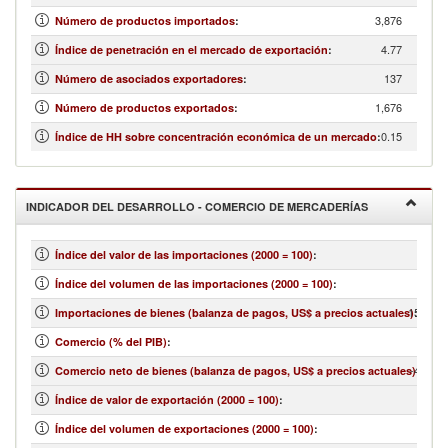
3,876
Número de productos importados
:
4.77
Índice de penetración en el mercado de exportación
:
137
Número de asociados exportadores
:
1,676
Número de productos exportados
:
0.15
Índice de HH sobre concentración económica de un mercado
:
INDICADOR DEL DESARROLLO - COMERCIO DE MERCADERÍAS
Índice del valor de las importaciones (2000 = 100)
:
Índice del volumen de las importaciones (2000 = 100)
:
15,207,
Importaciones de bienes (balanza de pagos, US$ a precios actuales)
:
Comercio (% del PIB)
:
-4,131,
Comercio neto de bienes (balanza de pagos, US$ a precios actuales)
:
Índice de valor de exportación (2000 = 100)
:
Índice del volumen de exportaciones (2000 = 100)
: