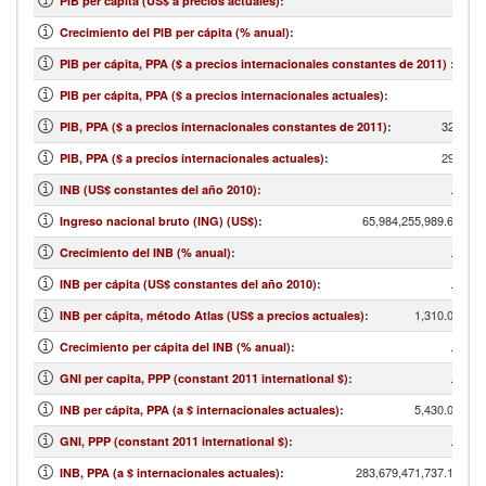
PIB per cápita (US$ a precios actuales)
:
Crecimiento del PIB per cápita (% anual)
:
PIB per cápita, PPA ($ a precios internacionales constantes de 2011)
:
PIB per cápita, PPA ($ a precios internacionales actuales)
:
324,153
PIB, PPA ($ a precios internacionales constantes de 2011)
:
291,745
PIB, PPA ($ a precios internacionales actuales)
:
...
INB (US$ constantes del año 2010)
:
65,984,255,989.64
Ingreso nacional bruto (ING) (US$)
:
...
Crecimiento del INB (% anual)
:
...
INB per cápita (US$ constantes del año 2010)
:
1,310.00
INB per cápita, método Atlas (US$ a precios actuales)
:
...
Crecimiento per cápita del INB (% anual)
:
...
GNI per capita, PPP (constant 2011 international $)
:
5,430.00
INB per cápita, PPA (a $ internacionales actuales)
:
...
GNI, PPP (constant 2011 international $)
:
283,679,471,737.10
INB, PPA (a $ internacionales actuales)
: