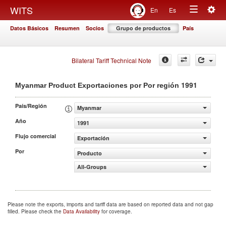
Togg
WITS
En
Es
Toggle
navig
Datos Básicos
Resumen
Socios
Grupo de productos
País
navigation
Bilateral Tariff Technical Note
1991
Myanmar Product Exportaciones por Por región
País/Región
Myanmar
Año
1991
Flujo comercial
Exportación
Por
Producto
All-Groups
Please note the exports, imports and tariff data are based on reported data and not gap
filled. Please check the
Data Availability
for coverage.