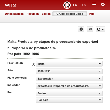
Togg
WITS
En
Es
Toggle
navig
Datos Básicos
Resumen
Socios
Grupo de productos
País
navigation
Malta Products by etapas de procesamiento exportaci
%
n Proporci n de productos
1992-1996
Por país
País/Región
Malta
Año
1992-1996
Flujo comercial
Exportación
Indicador
exportaci n Proporci n de productos (%)
Por
Socios
Por país