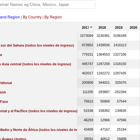
 and Region
|
By Country
|
By Region
2017
2018
2019
2020
1573094
3230381
3196348
873952
1439506
1416113
l sur del Sahara (todos los niveles de ingreso)
779151
1364553
1327106
a
445747
1287258
1318150
 Asia central (todos los niveles de ingreso)
402017
1242272
1297435
200909
344021
325076
idional
111205
283887
252284
esh
75612
55869
57544
 Faso
51538
158392
134836
ental y el Pacífico (todos los niveles de ingreso)
46293
12966
47596
43409
47167
25194
Medio y Norte de África (todos los niveles de ingreso)
29311
40512
19408
s Árabes Unidos