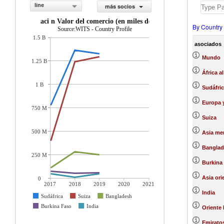
line
más socios
exportaci n Valor del comercio (en miles de US$)
By Country
Source:WITS - Country Profile
1.5 B
asociados
Mundo
1.25 B
África a
1 B
Sudáfric
Europa y
750 M
Suiza
500 M
Asia mer
Banglad
250 M
Burkina
Asia ori
0
2017
2018
2019
2020
2021
India
Sudáfrica
Suiza
Bangladesh
Burkina Faso
India
Oriente 
Emirato