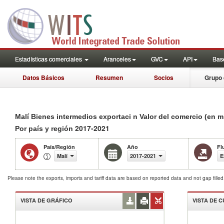
Estadísticas comerciales
Aranceles
GVC
API
Base
Datos Básicos
Resumen
Socios
Grupo 
Malí Bienes intermedios exportaci n Valor del comercio (en m
2017-2021
Por país y región
País/Región
Año
Fl
Malí
2017-2021
E
Please note the exports, imports and tariff data are based on reported data and not gap fille
VISTA DE GRÁFICO
VISTA DE 