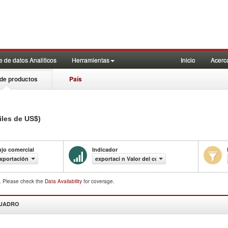
 de datos Analiticos
Herramientas
Inicio
Acerc
de productos
País
iles de US$)
ujo comercial
Indicador
xportación
exportaci n Valor del comercio (en miles de US$)
d. Please check the
Data Availability
for coverage.
CUADRO