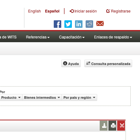
|
English
Español
Iniciar sesión
Registrarse
a de WITS
Referencias
Capacitación
Enlaces de respaldo
Ayuda
Consulta personalizada
Por
Producto
Bienes intermedios
Por país y región