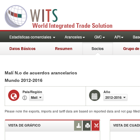
Estadísticas comerciales
Aranceles
GVC
API
Base
Datos Básicos
Resumen
Socios
Grupo de
Malí N.o de acuerdos arancelarios
2012-2016
Mundo
País/Región
Año
Malí
2012-2016
Please note the exports, imports and tariff data are based on reported data and not gap fille
VISTA DE GRÁFICO
VISTA DE CUA