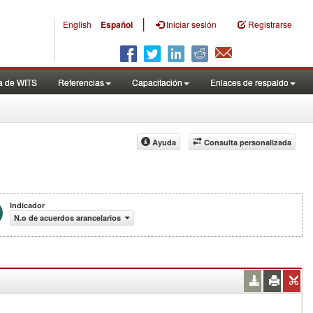
|
English
Español
Iniciar sesión
Registrarse
a de WITS
Referencias
Capacitación
Enlaces de respaldo
Ayuda
Consulta personalizada
Indicador
N.o de acuerdos arancelarios