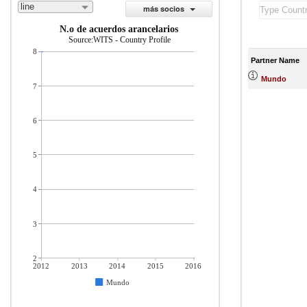
line
más socios
N.o de acuerdos arancelarios
Source:WITS - Country Profile
8
Partner Name
Mundo
7
6
5
4
3
2
2012
2013
2014
2015
2016
Mundo