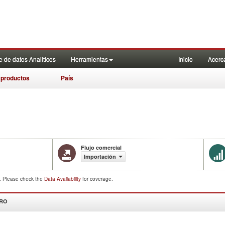
 de datos Analiticos
Herramientas
Inicio
Acerc
 productos
País
Flujo comercial
Importación
d. Please check the
Data Availability
for coverage.
DRO