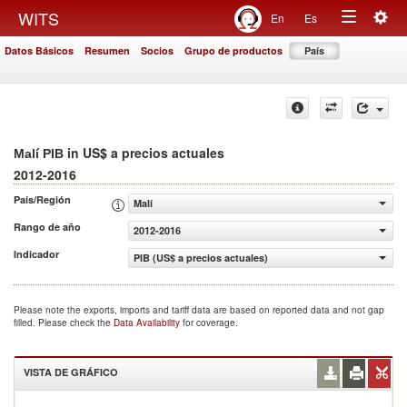
Togg
WITS
En
Es
Toggle
navig
Datos Básicos
Resumen
Socios
Grupo de productos
País
navigation
in US$ a precios actuales
Malí PIB
2012-2016
País/Región
Malí
Rango de año
2012-2016
Indicador
PIB (US$ a precios actuales)
Please note the exports, imports and tariff data are based on reported data and not gap
filled. Please check the
Data Availability
for coverage.
VISTA DE GRÁFICO