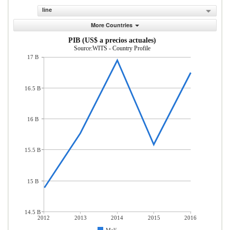
line
More Countries
PIB (US$ a precios actuales)
Source:WITS - Country Profile
17 B
16.5 B
16 B
15.5 B
15 B
14.5 B
2012
2013
2014
2015
2016