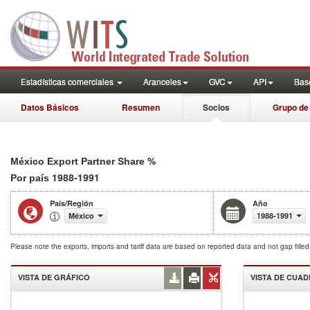
Estadísticas comerciales
Aranceles
GVC
API
Base
Datos Básicos
Resumen
Socios
Grupo de
%
México Export Partner Share
1988-1991
Por país
País/Región
Año
México
1988-1991
Please note the exports, imports and tariff data are based on reported data and not gap fille
VISTA DE GRÁFICO
VISTA DE CUA