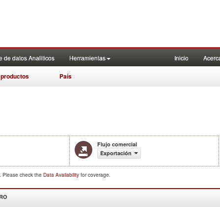
 de datos Analiticos
Herramientas
Inicio
Acerc
 productos
País
Flujo comercial
Exportación
d. Please check the
Data Availability
for coverage.
DRO