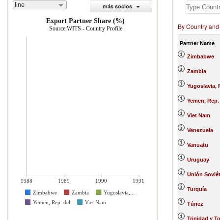
line
más socios
Export Partner Share (%)
By Country and
Source:WITS - Country Profile
Partner Name
Zimbabwe
Zambia
Yugoslavia, 
Yemen, Rep.
Viet Nam
Venezuela
Vanuatu
Uruguay
Unión Soviét
1988
1989
1990
1991
Turquía
Zimbabwe
Zambia
Yugoslavia,...
Yemen, Rep. del
Viet Nam
Túnez
Trinidad y 