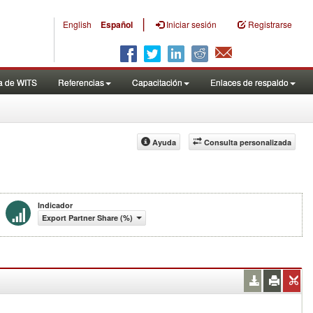
|
English
Español
Iniciar sesión
Registrarse
a de WITS
Referencias
Capacitación
Enlaces de respaldo
Ayuda
Consulta personalizada
Indicador
Export Partner Share (%)