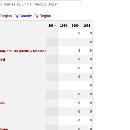
 Region
|
By Country
|
By Region
1988
1989
1990
1991
0
0
0
0
0
Rep. Fed. de (Serbia y Montenegro)
0
0
 del
0
0
0
0
0
0
0
0
0
ica
0
0
0
0
0
0
Tobago