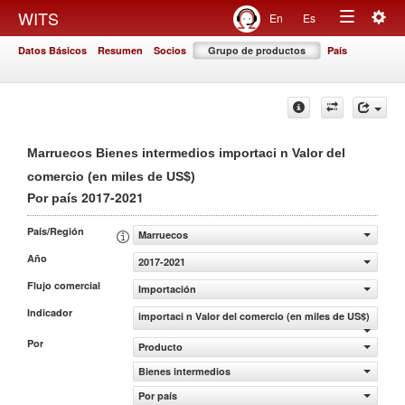
Togg
WITS
En
Es
Toggle
navig
Datos Básicos
Resumen
Socios
Grupo de productos
País
navigation
Marruecos Bienes intermedios importaci n Valor del
comercio (en miles de US$)
2017-2021
Por país
País/Región
Marruecos
Año
2017-2021
Flujo comercial
Importación
Indicador
importaci n Valor del comercio (en miles de US$)
Por
Producto
Bienes intermedios
Por país