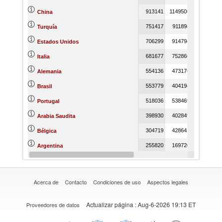
913141
1149506
1284967
China
751417
911898
1115108
Turquía
706299
914794
864360
Estados Unidos
681677
752866
811563
Italia
554136
473176
529410
Alemania
553779
404194
293026
Brasil
518036
538469
577070
Portugal
398930
402849
344847
Arabia Saudita
304719
428641
428307
Bélgica
255820
169720
299637
Argentina
241105
329854
227337
Reino Unido
Acerca de
Contacto
Condiciones de uso
Aspectos legales
Actualizar página
: Aug-6-2026 19:13 ET
Proveedores de datos