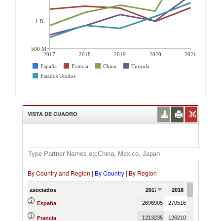
1 B
500 M
2017
2018
2019
2020
2021
España
Francia
China
Turquía
Estados Unidos
VISTA DE CUADRO
By Country and Region
|
By Country
|
By Region
asociados
2017
2018
2019
2696905
2705161
2447728
España
1213235
1262102
1224751
Francia