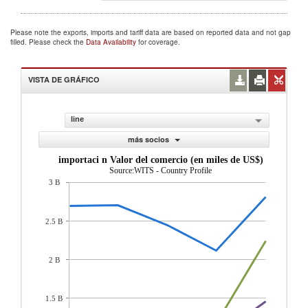
Please note the exports, imports and tariff data are based on reported data and not gap
filled. Please check the
Data Availability
for coverage.
VISTA DE GRÁFICO
line
más socios
importaci n Valor del comercio (en miles de US$)
Source:WITS - Country Profile
3 B
2.5 B
2 B
1.5 B