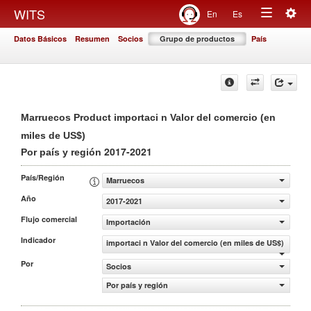
Togg
WITS
En
Es
Toggle
navig
Datos Básicos
Resumen
Socios
Grupo de productos
País
navigation
Marruecos Product importaci n Valor del comercio (en
miles de US$)
2017-2021
Por país y región
País/Región
Marruecos
Año
2017-2021
Flujo comercial
Importación
Indicador
importaci n Valor del comercio (en miles de US$)
Por
Socios
Por país y región