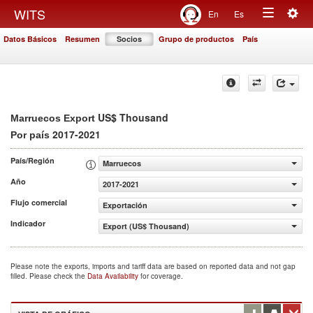
Togg
WITS
En
Es
Toggle
navig
Datos Básicos
Resumen
Socios
Grupo de productos
País
navigation
US$ Thousand
Marruecos Export
2017-2021
Por país
País/Región
Marruecos
Año
2017-2021
Flujo comercial
Exportación
Indicador
Export (US$ Thousand)
Please note the exports, imports and tariff data are based on reported data and not gap
filled. Please check the
Data Availability
for coverage.