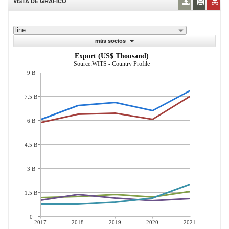
VISTA DE GRÁFICO
line
más socios
Export (US$ Thousand)
Source:WITS - Country Profile
9 B
7.5 B
6 B
4.5 B
3 B
1.5 B
0
2017
2018
2019
2020
2021