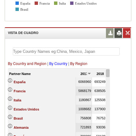
España
Francia
Italia
Estados Unidos
Brasil
VISTA DE CUADRO
By Country and Region
|
By Country
|
By Region
Partner Name
2017
2018
2019
2020
6066960
6932498
7132486
España
5868179
6385054
6466636
26
Francia
1180867
1255081
1366873
9025
Italia
1008682
1379005
1163339
3
Estados Unidos
756808
767524
898242
140
Brasil
721893
930363
937133
Alemania