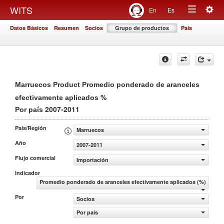
Togg
WITS
En
Es
Toggle
navig
Datos Básicos
Resumen
Socios
Grupo de productos
País
navigation
Marruecos Product Promedio ponderado de aranceles
%
efectivamente aplicados
2007-2011
Por país
País/Región
Marruecos
Año
2007-2011
Flujo comercial
Importación
Indicador
Promedio ponderado de aranceles efectivamente aplicados (%)
Por
Socios
Por país