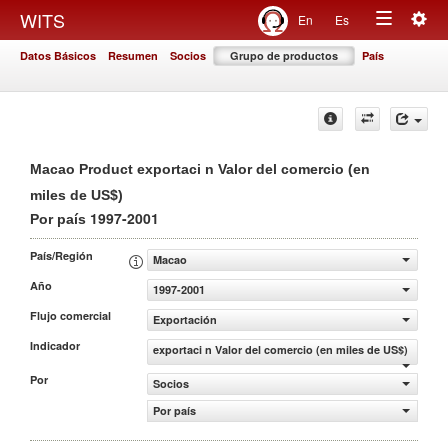
Togg
WITS
En
Es
Toggle
navig
Datos Básicos
Resumen
Socios
Grupo de productos
País
navigation
Macao Product exportaci n Valor del comercio (en
miles de US$)
1997-2001
Por país
País/Región
Macao
Año
1997-2001
Flujo comercial
Exportación
Indicador
exportaci n Valor del comercio (en miles de US$)
Por
Socios
Por país