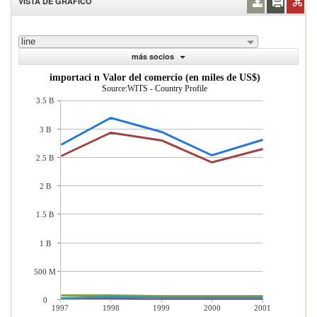
VISTA DE GRÁFICO
line
más socios
importaci n Valor del comercio (en miles de US$)
Source:WITS - Country Profile
3.5 B
3 B
2.5 B
2 B
1.5 B
1 B
500 M
0
1997
1998
1999
2000
2001