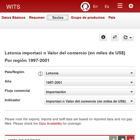
Togg
WITS
En
Es
Toggle
navig
Datos Básicos
Resumen
Socios
Grupo de productos
País
navigation
Letonia importaci n Valor del comercio (en miles de US$)
1997-2001
Por región
País/Región
Letonia
Año
1997-2001
Flujo comercial
Importación
Indicador
importaci n Valor del comercio (en miles de US$)
Please note the exports, imports and tariff data are based on reported data and not gap
filled. Please check the
Data Availability
for coverage.