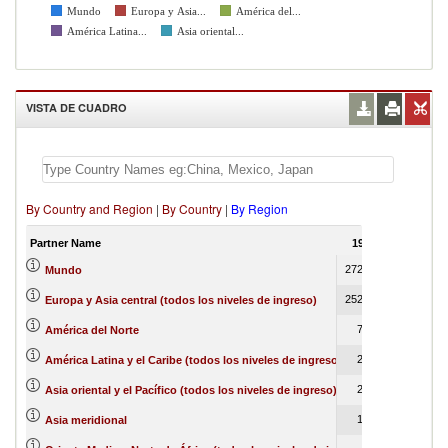
Mundo
Europa y Asia...
América del...
América Latina...
Asia oriental...
VISTA DE CUADRO
By Country and Region
|
By Country
|
By Region
Partner Name
1997
1998
2720941
3191363
Mundo
2520719
1418
Europa y Asia central (todos los niveles de ingreso)
72502
74186
América del Norte
28941
22374
América Latina y el Caribe (todos los niveles de ingreso)
24429
35526
Asia oriental y el Pacífico (todos los niveles de ingreso)
12824
46006
Asia meridional