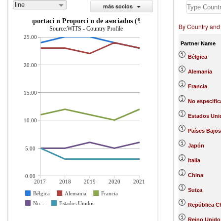
line
más socios
importaci n Proporci n de asociados (%)
By Country and
Source:WITS - Country Profile
25.00
Partner Name
Bélgica
20.00
Alemania
Francia
15.00
No especifi
Estados Uni
10.00
Países Bajos
Japón
5.00
Italia
China
0.00
2017
2018
2019
2020
2021
Suiza
Bélgica
Alemania
Francia
No...
Estados Unidos
República C
Reino Unido