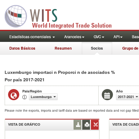
Estadísticas comerciales
Aranceles
GVC
API
Base
Datos Básicos
Resumen
Socios
Grupo de
%
Luxemburgo importaci n Proporci n de asociados
2017-2021
Por país
País/Región
Año
Luxemburgo
2017-2021
Please note the exports, imports and tariff data are based on reported data and not gap fille
VISTA DE GRÁFICO
VISTA DE CUA