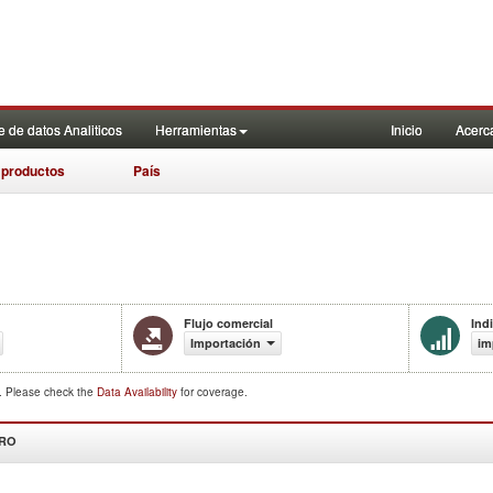
 de datos Analiticos
Herramientas
Inicio
Acerc
 productos
País
Flujo comercial
Ind
Importación
im
d. Please check the
Data Availability
for coverage.
DRO