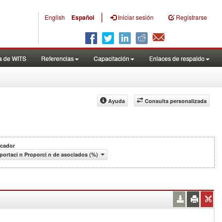
|
English
Español
Iniciar sesión
Registrarse
a de WITS
Referencias
Capacitación
Enlaces de respaldo
Ayuda
Consulta personalizada
icador
portaci n Proporci n de asociados (%)