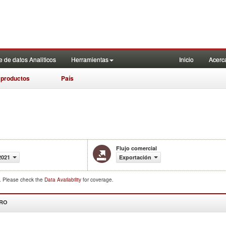
 de datos Analiticos
Herramientas
Inicio
Acerc
 productos
País
Flujo comercial
2021
Exportación
d. Please check the
Data Availability
for coverage.
DRO