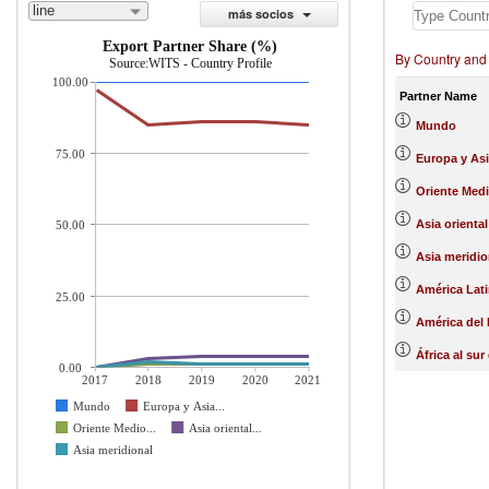
line
más socios
Export Partner Share (%)
By Country and
Source:WITS - Country Profile
100.00
Partner Name
Mundo
75.00
Europa y Asi
Oriente Medi
Asia oriental
50.00
Asia meridio
América Lati
25.00
América del 
África al sur
0.00
2017
2018
2019
2020
2021
Mundo
Europa y Asia...
Oriente Medio...
Asia oriental...
Asia meridional