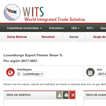
Estadísticas comerciales
Aranceles
GVC
API
Base
Datos Básicos
Resumen
Socios
Grupo de
%
Luxemburgo Export Partner Share
2017-2021
Por región
País/Región
Año
Luxemburgo
2017-
Please note the exports, imports and tariff data are based on reported data and not gap fille
VISTA DE GRÁFICO
VISTA DE CUA