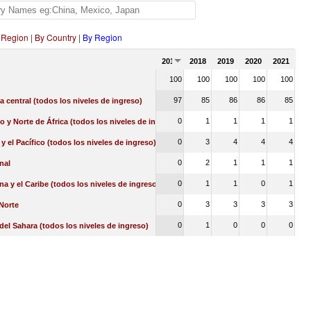
 Region
|
By Country
|
By Region
2017
2018
2019
2020
2021
100
100
100
100
100
97
85
86
86
85
a central (todos los niveles de ingreso)
0
1
1
1
1
o y Norte de África (todos los niveles de ingreso)
0
3
4
4
4
 y el Pacífico (todos los niveles de ingreso)
0
2
1
1
1
nal
0
1
1
0
1
na y el Caribe (todos los niveles de ingreso)
0
3
3
3
3
Norte
0
1
0
0
0
 del Sahara (todos los niveles de ingreso)