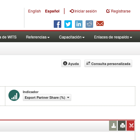
|
English
Español
Iniciar sesión
Registrarse
a de WITS
Referencias
Capacitación
Enlaces de respaldo
Ayuda
Consulta personalizada
Indicador
Export Partner Share (%)