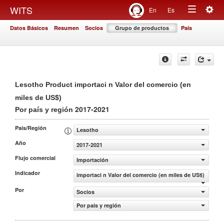
Togg
WITS
En
Es
Toggle
navig
Datos Básicos
Resumen
Socios
Grupo de productos
País
navigation
Lesotho Product importaci n Valor del comercio (en
miles de US$)
2017-2021
Por país y región
País/Región
Lesotho
Año
2017-2021
Flujo comercial
Importación
Indicador
importaci n Valor del comercio (en miles de US$)
Por
Socios
Por país y región