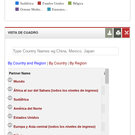
Sudáfrica
Estados Unidos
Bélgica
Oriente Medio...
Emiratos...
VISTA DE CUADRO
By Country and Region
|
By Country
|
By Region
Partner Name
2012
2013
201
100
79
2
Mundo
50
0
África al sur del Sahara (todos los niveles de ingreso)
49
14
3
Sudáfrica
42
0
América del Norte
41
Estados Unidos
3
Europa y Asia central (todos los niveles de ingreso)