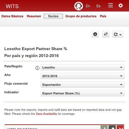
Togg
WITS
En
Es
Toggle
navig
Datos Básicos
Resumen
Socios
Grupo de productos
País
navigation
%
Lesotho Export Partner Share
2012-2016
Por país y región
País/Región
Lesotho
Año
2012-2016
Flujo comercial
Exportación
Indicador
Export Partner Share (%)
Please note the exports, imports and tariff data are based on reported data and not gap
filled. Please check the
Data Availability
for coverage.