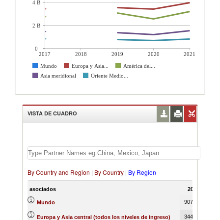
4 B
2 B
0
2017
2018
2019
2020
2021
Mundo
Europa y Asia...
América del...
Asia meridional
Oriente Medio...
VISTA DE CUADRO
By Country and Region
|
By Country
|
By Region
asociados
2017
201
9073506
Mundo
3440936
Europa y Asia central (todos los niveles de ingreso)