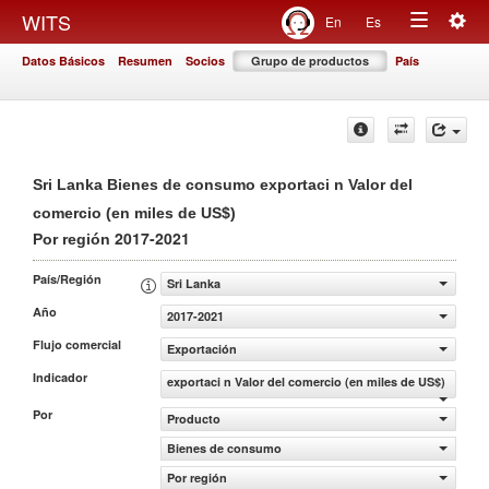
Togg
WITS
En
Es
Toggle
navig
Datos Básicos
Resumen
Socios
Grupo de productos
País
navigation
Sri Lanka Bienes de consumo exportaci n Valor del
comercio (en miles de US$)
2017-2021
Por región
País/Región
Sri Lanka
Año
2017-2021
Flujo comercial
Exportación
Indicador
exportaci n Valor del comercio (en miles de US$)
Por
Producto
Bienes de consumo
Por región