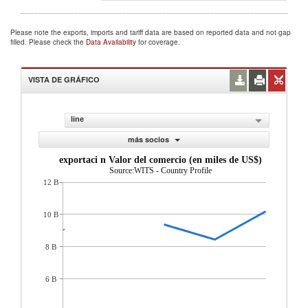
Please note the exports, imports and tariff data are based on reported data and not gap
filled. Please check the
Data Availability
for coverage.
VISTA DE GRÁFICO
line
más socios
exportaci n Valor del comercio (en miles de US$)
Source:WITS - Country Profile
12 B
10 B
8 B
6 B