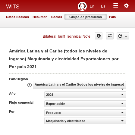
Togg
WITS
En
Es
Toggle
navig
Datos Básicos
Resumen
Socios
Grupo de productos
País
navigation
Bilateral Tariff Technical Note
América Latina y el Caribe (todos los niveles de
ingreso) Maquinaria y electricidad Exportaciones por
2021
Por país
País/Región
América Latina y el Caribe (todos los niveles de ingreso)
Año
2021
Flujo comercial
Exportación
Por
Producto
Maquinaria y electricidad