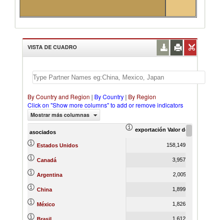
VISTA DE CUADRO
By Country and Region
|
By Country
|
By Region
Click on "Show more columns" to add or remove indicators
Mostrar más columnas
exportación Valor del comercio (
ex
asociados
158,149,969.72
Estados Unidos
3,957,438.19
Canadá
2,005,115.94
Argentina
1,899,636.28
China
1,826,321.07
México
1,612,786.31
Brasil