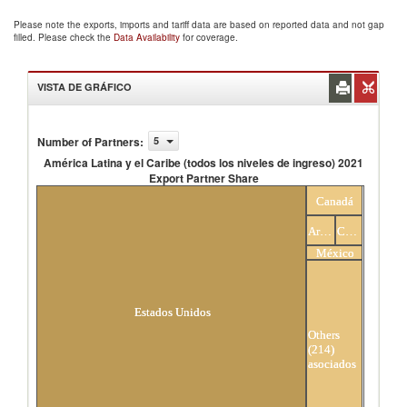
Please note the exports, imports and tariff data are based on reported data and not gap
filled. Please check the
Data Availability
for coverage.
VISTA DE GRÁFICO
Number of Partners
:
5
América Latina y el Caribe (todos los niveles de ingreso) 2021
Export Partner Share
América Latina y el Caribe (todos los niveles de
Canadá
ingreso) 2021 Export Partner Share
Argentina
China
México
Estados Unidos
Others
(214)
asociados