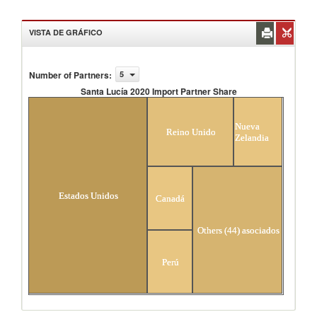
VISTA DE GRÁFICO
Number of Partners
:
5
Santa Lucía 2020 Import Partner Share
Santa Lucía 2020 Import Partner Share
Nueva
Reino Unido
Zelandia
Estados Unidos
Canadá
Others (44) asociados
Perú