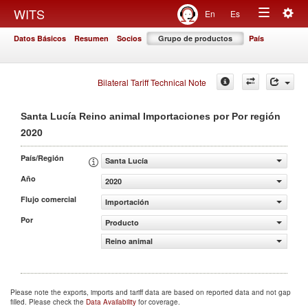
Togg
WITS
En
Es
Toggle
navig
Datos Básicos
Resumen
Socios
Grupo de productos
País
navigation
Bilateral Tariff Technical Note
Santa Lucía Reino animal Importaciones por Por región
2020
País/Región
Santa Lucía
Año
2020
Flujo comercial
Importación
Por
Producto
Reino animal
Please note the exports, imports and tariff data are based on reported data and not gap
filled. Please check the
Data Availability
for coverage.