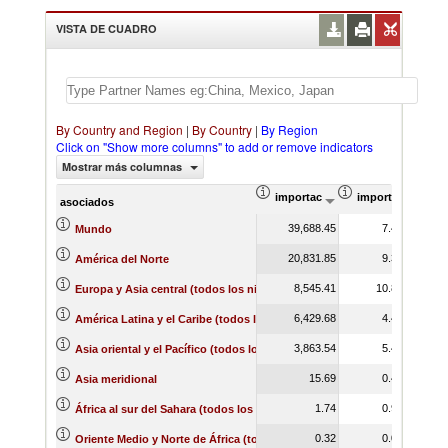
VISTA DE CUADRO
By Country and Region
|
By Country
|
By Region
Click on "Show more columns" to add or remove indicators
Mostrar más columnas
importación Valor del comercio (
importación Prop
asociados
39,688.45
7.45
Mundo
20,831.85
9.34
América del Norte
8,545.41
10.88
Europa y Asia central (todos los niveles de ingreso)
6,429.68
4.40
América Latina y el Caribe (todos los niveles de ingreso)
3,863.54
5.48
Asia oriental y el Pacífico (todos los niveles de ingreso)
15.69
0.44
Asia meridional
1.74
0.92
África al sur del Sahara (todos los niveles de ingreso)
0.32
0.03
Oriente Medio y Norte de África (todos los niveles de ingreso)