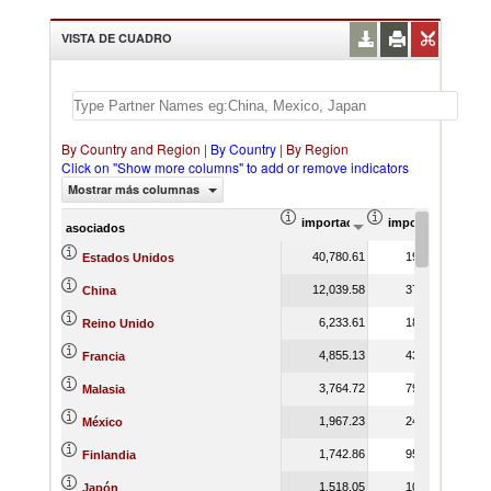
VISTA DE CUADRO
By Country and Region
|
By Country
|
By Region
Click on "Show more columns" to add or remove indicators
Mostrar más columnas
importación Valor del comercio (
importación Prop
asociados
40,780.61
19.24
Estados Unidos
12,039.58
37.63
China
6,233.61
18.37
Reino Unido
4,855.13
43.18
Francia
3,764.72
79.00
Malasia
1,967.23
24.88
México
1,742.86
95.98
Finlandia
1,518.05
10.01
Japón