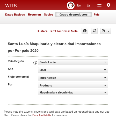
Togg
WITS
En
Es
Toggle
navig
Datos Básicos
Resumen
Socios
Grupo de productos
País
navigation
Bilateral Tariff Technical Note
Santa Lucía Maquinaria y electricidad Importaciones
2020
por Por país
País/Región
Santa Lucía
Año
2020
Flujo comercial
Importación
Por
Producto
Maquinaria y electricidad
Please note the exports, imports and tariff data are based on reported data and not gap
filled. Please check the
Data Availability
for coverage.