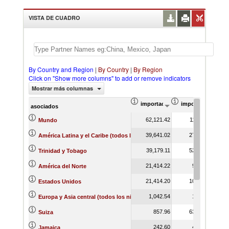
VISTA DE CUADRO
By Country and Region
|
By Country
|
By Region
Click on "Show more columns" to add or remove indicators
Mostrar más columnas
importación Valor del comercio (
importación Prop
asociados
62,121.42
11.66
Mundo
39,641.02
27.12
América Latina y el Caribe (todos los niveles de ingreso)
39,179.11
52.14
Trinidad y Tobago
21,414.22
9.60
América del Norte
21,414.20
10.10
Estados Unidos
1,042.54
1.33
Europa y Asia central (todos los niveles de ingreso)
857.96
63.39
Suiza
242.60
4.01
Jamaica