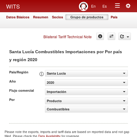
Togg
WITS
En
Es
Toggle
navig
Datos Básicos
Resumen
Socios
Grupo de productos
País
navigation
Bilateral Tariff Technical Note
Santa Lucía Combustibles Importaciones por Por país
2020
y región
País/Región
Santa Lucía
Año
2020
Flujo comercial
Importación
Por
Producto
Combustibles
Please note the exports, imports and tariff data are based on reported data and not gap
filled. Please check the
Data Availability
for coverage.