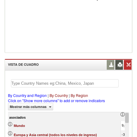
VISTA DE CUADRO
By Country and Region
|
By Country
|
By Region
Click on "Show more columns" to add or remove indicators
Mostrar más columnas
Trade 
asociados
9,646,398.86
Mundo
-3,864,704.11
Europa y Asia central (todos los niveles de ingreso)