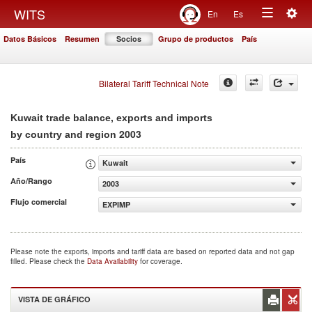
Togg
WITS
En
Es
Toggle
navig
Datos Básicos
Resumen
Socios
Grupo de productos
País
navigation
Bilateral Tariff Technical Note
Kuwait trade balance, exports and imports
2003
by country and region
País
Kuwait
Año/Rango
2003
Flujo comercial
EXPIMP
Please note the exports, imports and tariff data are based on reported data and not gap
filled. Please check the
Data Availability
for coverage.
VISTA DE GRÁFICO