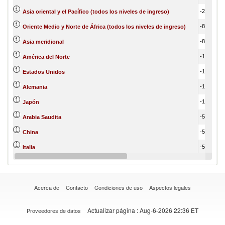
-2,508,540.46
Asia oriental y el Pacífico (todos los niveles de ingreso)
-872,059.15
Oriente Medio y Norte de África (todos los niveles de ingreso)
-872,059.15
Asia meridional
-1,347,600.91
América del Norte
-1,184,646.08
Estados Unidos
-1,122,543.60
Alemania
-1,075,900.56
Japón
-516,526.82
Arabia Saudita
-544,404.57
China
-561,560.79
Italia
-478,706.01
Reino Unido
Acerca de
Contacto
Condiciones de uso
Aspectos legales
Actualizar página
: Aug-6-2026 22:36 ET
Proveedores de datos