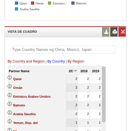
Qatar
Omán
Emiratos...
Bahrein
Arabia Saudita
VISTA DE CUADRO
By Country and Region
|
By Country
|
By Region
Partner Name
2017
2018
2019
2020
2021
2
2
2
2
Qatar
2
2
2
2
Omán
2
2
2
2
Emiratos Árabes Unidos
2
2
2
2
Bahrein
2
2
2
2
Arabia Saudita
1
1
1
1
Yemen, Rep. del