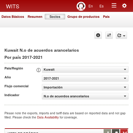
Togg
WITS
En
Es
Toggle
navig
Datos Básicos
Resumen
Socios
Grupo de productos
País
navigation
Kuwait N.o de acuerdos arancelarios
2017-2021
Por país
País/Región
Kuwait
Año
2017-2021
Flujo comercial
Importación
Indicador
N.o de acuerdos arancelarios
Please note the exports, imports and tariff data are based on reported data and not gap
filled. Please check the
Data Availability
for coverage.