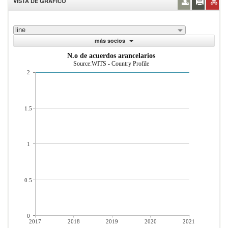
VISTA DE GRÁFICO
line
más socios
N.o de acuerdos arancelarios
Source:WITS - Country Profile
2
1.5
1
0.5
0
2017
2018
2019
2020
2021