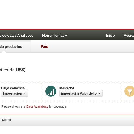
 de datos Analiticos
Herramientas
Inicio
Acerc
de productos
País
miles de US$)
Flujo comercial
Indicador
Importación
importaci n Valor del comercio (en miles de U
d. Please check the
Data Availability
for coverage.
CUADRO