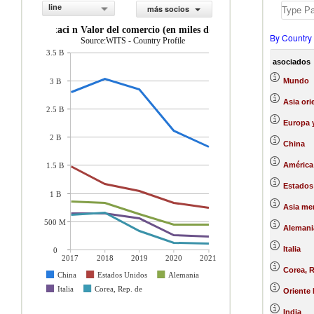
line
más socios
importaci n Valor del comercio (en miles de US$)
By Country
Source:WITS - Country Profile
3.5 B
asociados
Mundo
3 B
Asia ori
2.5 B
Europa y
2 B
China
América 
1.5 B
Estados
1 B
Asia mer
500 M
Alemani
Italia
0
2017
2018
2019
2020
2021
Corea, R
China
Estados Unidos
Alemania
Italia
Corea, Rep. de
Oriente 
India