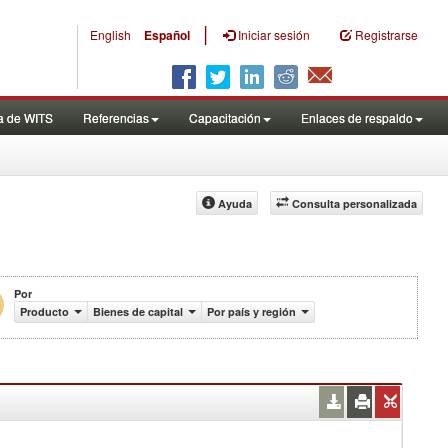
|
English
Español
Iniciar sesión
Registrarse
a de WITS
Referencias
Capacitación
Enlaces de respaldo
Ayuda
Consulta personalizada
Por
S$)
Producto
Bienes de capital
Por país y región