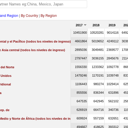
 and Region
|
By Country
|
By Region
2017
2018
2019
20
10451900
10520281
9014116
649
4661864
5019652
4249112
303
ental y el Pacífico (todos los niveles de ingreso)
2895036
3049481
2369577
170
 Asia central (todos los niveles de ingreso)
2797447
3036155
2845676
211
1556330
1233362
1092778
86
del Norte
1479246
1170191
1039748
83
 Unidos
1106443
980274
1029414
62
idional
855556
836344
631896
45
a
647535
642945
562102
25
626919
664716
340736
11
ep. de
609924
557159
632651
43
Medio y Norte de África (todos los niveles de ingreso)
494667
418625
393312
19