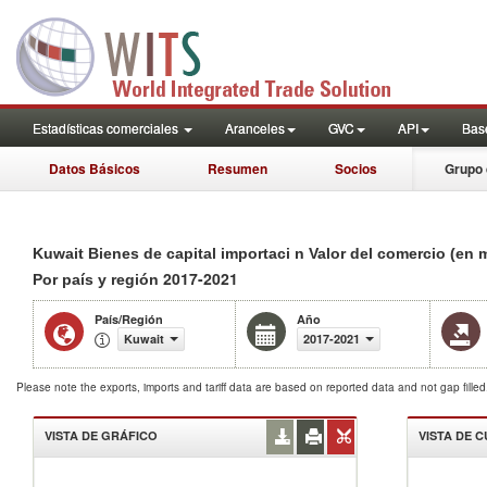
Estadísticas comerciales
Aranceles
GVC
API
Base
Datos Básicos
Resumen
Socios
Grupo 
Kuwait Bienes de capital importaci n Valor del comercio (en 
2017-2021
Por país y región
País/Región
Año
Kuwait
2017-2021
Please note the exports, imports and tariff data are based on reported data and not gap fille
VISTA DE GRÁFICO
VISTA DE 