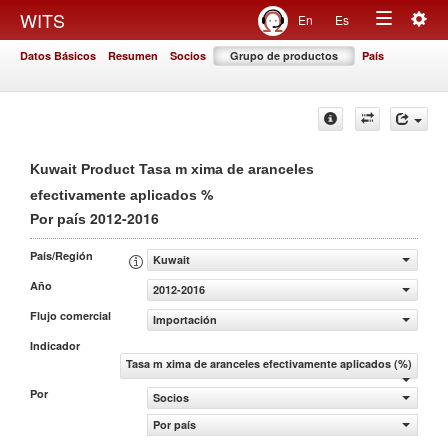
Togg
WITS
En
Es
Toggle
navig
Datos Básicos
Resumen
Socios
Grupo de productos
País
navigation
Kuwait Product Tasa m xima de aranceles
%
efectivamente aplicados
2012-2016
Por país
País/Región
Kuwait
Año
2012-2016
Flujo comercial
Importación
Indicador
Tasa m xima de aranceles efectivamente aplicados (%)
Por
Socios
Por país