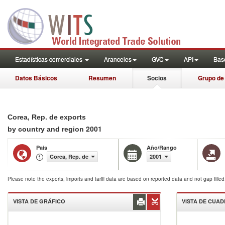
Estadísticas comerciales
Aranceles
GVC
API
Base
Datos Básicos
Resumen
Socios
Grupo de
Corea, Rep. de exports
2001
by country and region
País
Año/Rango
Corea, Rep. de
2001
Please note the exports, imports and tariff data are based on reported data and not gap fille
VISTA DE GRÁFICO
VISTA DE CUA