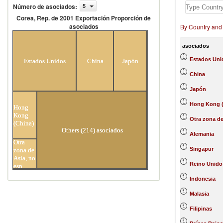
Número de asociados
:
5
Corea, Rep. de 2001 Exportación Proporción de
asociados
By Country and
Corea, Rep. de 2001 Exportación
Proporción de asociados
asociados
Estados Uni
Estados Unidos
China
Japón
China
Japón
Hong Kong (
Hong
Kong
Otra zona de
(China)
Others (214) asociados
Alemania
Otra
Singapur
zona de
Asia, no
Reino Unido
esp.
Indonesia
Malasia
Filipinas