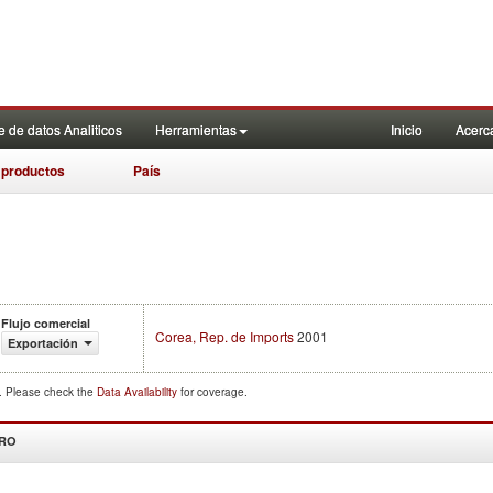
 de datos Analiticos
Herramientas
Inicio
Acerc
 productos
País
Flujo comercial
Corea, Rep. de Imports
2001
Exportación
d. Please check the
Data Availability
for coverage.
DRO