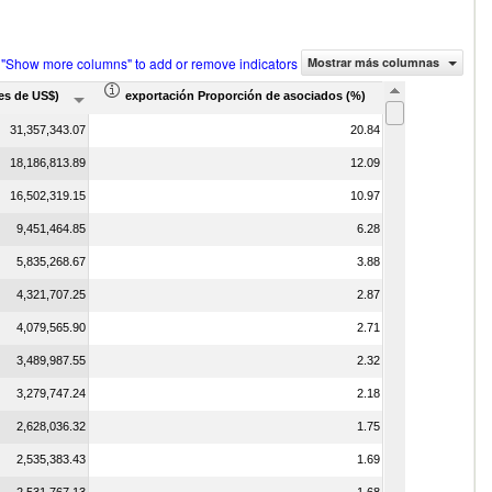
 "Show more columns" to add or remove indicators
Mostrar más columnas
es de US$)
exportación Proporción de asociados (%)
31,357,343.07
20.84
18,186,813.89
12.09
16,502,319.15
10.97
9,451,464.85
6.28
5,835,268.67
3.88
4,321,707.25
2.87
4,079,565.90
2.71
3,489,987.55
2.32
3,279,747.24
2.18
2,628,036.32
1.75
2,535,383.43
1.69
2,531,767.13
1.68