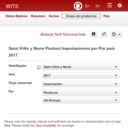
Togg
WITS
En
Es
Toggle
navig
Datos Básicos
Resumen
Socios
Grupo de productos
País
navigation
Bilateral Tariff Technical Note
Saint Kitts y Nevis Product Importaciones por Por país
2017
País/Región
Saint Kitts y Nevis
Año
2017
Flujo comercial
Importación
Por
Producto
All-Groups
Please note the exports, imports and tariff data are based on reported data and not gap
filled. Please check the
Data Availability
for coverage.