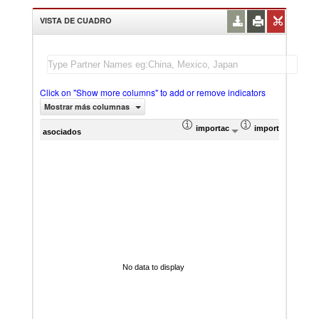
VISTA DE CUADRO
Click on "Show more columns" to add or remove indicators
Mostrar más columnas
importación Valor del comercio (
importación Prop
Prom
asociados
No data to display