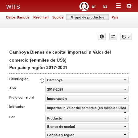
Togg
WITS
En
Es
Toggle
navig
Datos Básicos
Resumen
Socios
Grupo de productos
País
navigation
Camboya Bienes de capital importaci n Valor del
comercio (en miles de US$)
2017-2021
Por país y región
País/Región
Camboya
Año
2017-2021
Flujo comercial
Importación
Indicador
importaci n Valor del comercio (en miles de US$)
Por
Producto
Bienes de capital
Por país y región