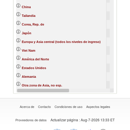
738996
78
China
612538
73
Tailandia
146169
21
Corea, Rep. de
141838
18
Japón
103856
13
Europa y Asia central (todos los niveles de ingreso)
99651
12
Viet Nam
52655
8
América del Norte
50820
7
Estados Unidos
38998
2
Alemania
38089
4
Otra zona de Asia, no esp.
36754
4
Singapur
Acerca de
Contacto
Condiciones de uso
Aspectos legales
Actualizar página
: Aug-7-2026 13:33 ET
Proveedores de datos