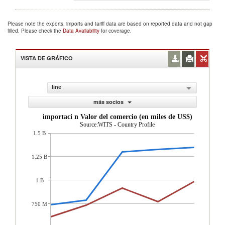
Please note the exports, imports and tariff data are based on reported data and not gap
filled. Please check the
Data Availability
for coverage.
VISTA DE GRÁFICO
line
más socios
importaci n Valor del comercio (en miles de US$)
Source:WITS - Country Profile
1.5 B
1.25 B
1 B
750 M