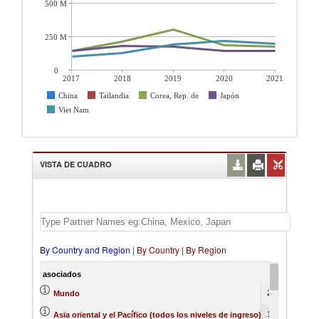
500 M
250 M
0
2017
2018
2019
2020
2021
China
Tailandia
Corea, Rep. de
Japón
Viet Nam
VISTA DE CUADRO
By Country and Region
|
By Country
|
By Region
asociados
2017
20
2100370
253
Mundo
1874424
221
Asia oriental y el Pacífico (todos los niveles de ingreso)