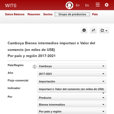
Togg
WITS
En
Es
Toggle
navig
Datos Básicos
Resumen
Socios
Grupo de productos
País
navigation
Camboya Bienes intermedios importaci n Valor del
comercio (en miles de US$)
2017-2021
Por país y región
País/Región
Camboya
Año
2017-2021
Flujo comercial
Importación
Indicador
importaci n Valor del comercio (en miles de US$)
Por
Producto
Bienes intermedios
Por país y región