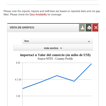
Please note the exports, imports and tariff data are based on reported data and not gap
filled. Please check the
Data Availability
for coverage.
VISTA DE GRÁFICO
line
más socios
importaci n Valor del comercio (en miles de US$)
Source:WITS - Country Profile
6 B
4.5 B
3 B