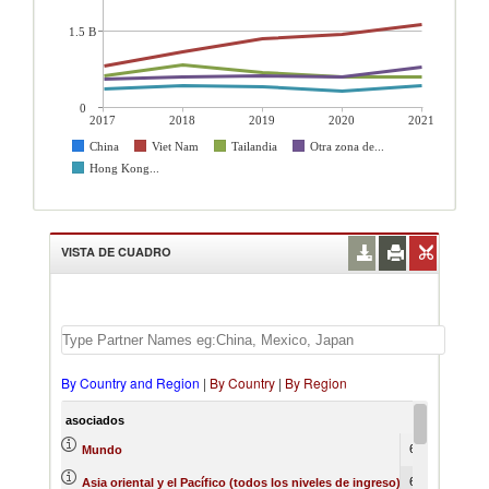
1.5 B
0
2017
2018
2019
2020
2021
China
Viet Nam
Tailandia
Otra zona de...
Hong Kong...
VISTA DE CUADRO
By Country and Region
|
By Country
|
By Region
asociados
2017
20
6913867
825
Mundo
6078788
724
Asia oriental y el Pacífico (todos los niveles de ingreso)