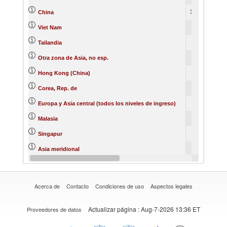
3671261
421
China
818831
107
Viet Nam
613500
82
Tailandia
546609
58
Otra zona de Asia, no esp.
362528
42
Hong Kong (China)
206109
20
Corea, Rep. de
139919
26
Europa y Asia central (todos los niveles de ingreso)
117892
13
Malasia
112335
16
Singapur
87607
9
Asia meridional
84796
9
Japón
Acerca de
Contacto
Condiciones de uso
Aspectos legales
Actualizar página
: Aug-7-2026 13:36 ET
Proveedores de datos