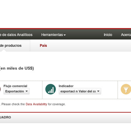
 de datos Analiticos
Herramientas
Inicio
Acerc
de productos
País
(en miles de US$)
Flujo comercial
Indicador
Exportación
exportaci n Valor del comercio (en miles de U
d. Please check the
Data Availability
for coverage.
CUADRO