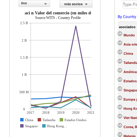
line
más socios
exportaci n Valor del comercio (en miles de US$)
By Country
Source:WITS - Country Profile
2.5 B
asociados
Mundo
2 B
Asia ori
China
1.5 B
Tailandi
América 
1 B
Estados
Singapu
500 M
Europa y
Hong Ko
0
2017
2018
2019
2020
2021
Viet Na
China
Tailandia
Estados Unidos
Singapur
Hong Kong...
Corea, R
Malasia