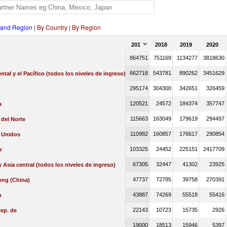
 and Region
|
By Country
|
By Region
2017
2018
2019
2020
864751
751169
1134277
3818630
662718
543781
890262
3451629
ental y el Pacífico (todos los niveles de ingreso)
295174
304300
342651
326459
120521
24572
184374
357747
a
115663
163049
179619
294497
del Norte
110982
160857
176617
290854
 Unidos
103325
24452
225151
2417709
r
67305
32447
41302
23925
 Asia central (todos los niveles de ingreso)
47737
72785
39758
270391
ng (China)
43887
74269
55518
55416
m
22143
10723
15735
2926
ep. de
19000
18513
15946
5397