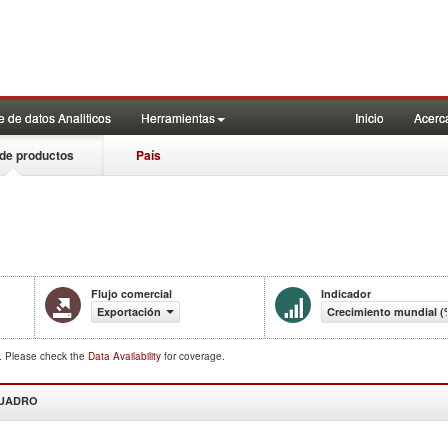
 de datos Analiticos
Herramientas
Inicio
Acerc
de productos
País
Flujo comercial
Indicador
Exportación
Crecimiento mundial (
d. Please check the
Data Availability
for coverage.
CUADRO