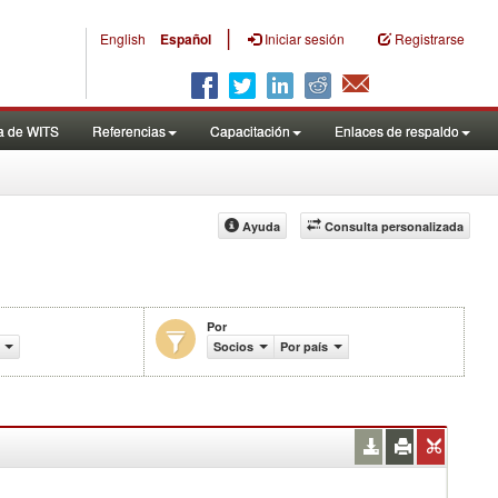
|
English
Español
Iniciar sesión
Registrarse
a de WITS
Referencias
Capacitación
Enlaces de respaldo
Ayuda
Consulta personalizada
Por
%)
Socios
Por país