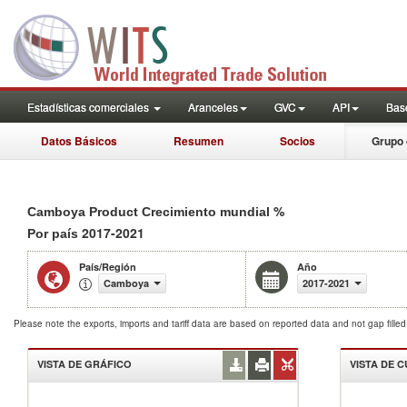
Estadísticas comerciales
Aranceles
GVC
API
Base
Datos Básicos
Resumen
Socios
Grupo 
%
Camboya Product Crecimiento mundial
2017-2021
Por país
País/Región
Año
Camboya
2017-2021
Please note the exports, imports and tariff data are based on reported data and not gap fille
VISTA DE GRÁFICO
VISTA DE 