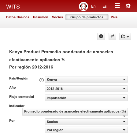
Togg
WITS
En
Es
Toggle
navig
Datos Básicos
Resumen
Socios
Grupo de productos
País
navigation
Kenya Product Promedio ponderado de aranceles
%
efectivamente aplicados
2012-2016
Por región
País/Región
Kenya
Año
2012-2016
Flujo comercial
Importación
Indicador
Promedio ponderado de aranceles efectivamente aplicados (%)
Por
Socios
Por región