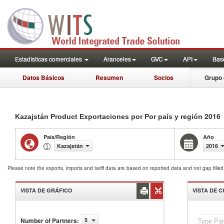
Estadísticas comerciales
Aranceles
GVC
API
Base
Datos Básicos
Resumen
Socios
Grupo 
2016
Kazajstán Product Exportaciones por Por país y región
País/Región
Año
Kazajstán
2016
Please note the exports, imports and tariff data are based on reported data and not gap fille
VISTA DE GRÁFICO
VISTA DE 
Number of Partners
:
5