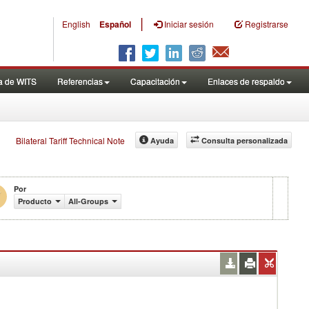
|
English
Español
Iniciar sesión
Registrarse
a de WITS
Referencias
Capacitación
Enlaces de respaldo
Bilateral Tariff Technical Note
Ayuda
Consulta personalizada
Por
Producto
All-Groups