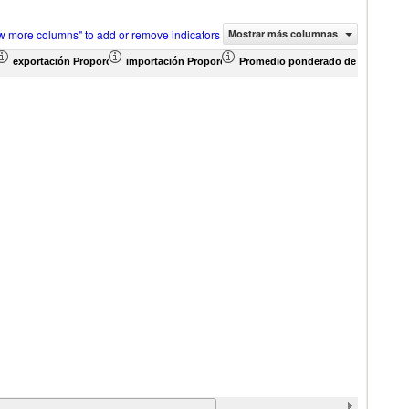
w more columns" to add or remove indicators
Mostrar más columnas
ercio (en miles de US$)
exportación Proporción de productos (%)
importación Proporción de productos (%)
Promedio ponderado de aranceles e