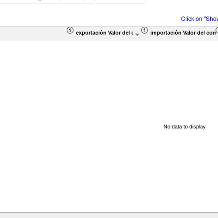
Click on "Sho
exportación Valor del comercio (en miles de US$)
importación Valor del com
No data to display