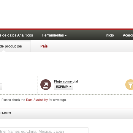
 de datos Analiticos
Herramientas
Inicio
Acerc
de productos
País
Flujo comercial
EXPIMP
d. Please check the
Data Availability
for coverage.
CUADRO