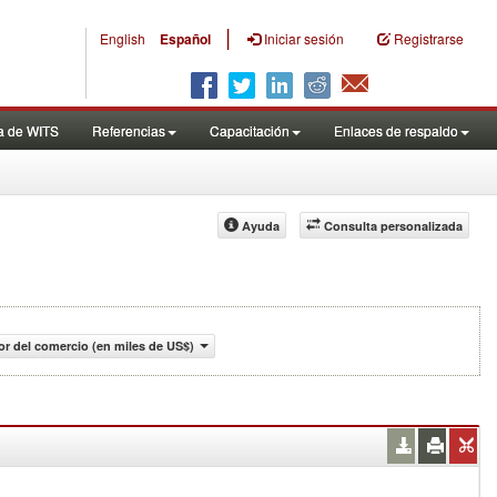
|
English
Español
Iniciar sesión
Registrarse
a de WITS
Referencias
Capacitación
Enlaces de respaldo
Ayuda
Consulta personalizada
or del comercio (en miles de US$)