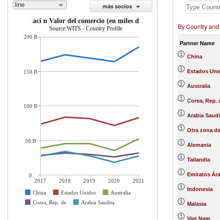
line
más socios
importaci n Valor del comercio (en miles de US$)
By Country and
Source:WITS - Country Profile
200 B
Partner Name
China
Estados Uni
150 B
Australia
Corea, Rep. 
100 B
Arabia Saudi
Otra zona de
50 B
Alemania
Tailandia
Emiratos Ár
0
2017
2018
2019
2020
2021
Indonesia
China
Estados Unidos
Australia
Corea, Rep. de
Arabia Saudita
Malasia
Viet Nam