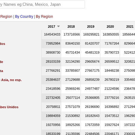
 Region
|
By Country
|
By Region
2017
2018
2019
2020
2021
164543433
173716566
169295821
163850555
1856644
73952984
83640150
81420707
71767264
829664
dos
38908730
45731434
45481319
35790723
522412
28103159
32134290
29605674
26599512
320821
de
27766291
33785907
27667175
18448238
275098
ta
25384637
27129688
26858239
26780219
335460
 Asia, no esp.
23418596
25969246
24977487
21224596
236478
22732405
25077114
25366805
23779216
263515
20758811
27571079
26196690
16396892
271294
abes Unidos
19884059
21530892
18182643
15473512
196290
19270956
18925266
17672059
15927624
197222
18533199
21135596
22484506
22046171
230015