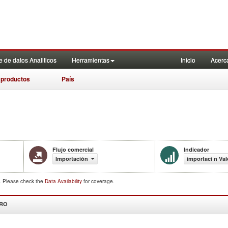
 de datos Analiticos
Herramientas
Inicio
Acerc
 productos
País
Flujo comercial
Indicador
Importación
importaci n Val
d. Please check the
Data Availability
for coverage.
DRO