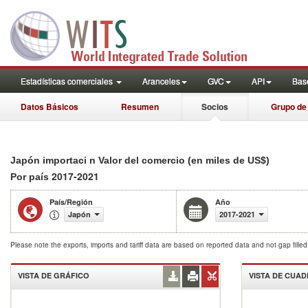
Estadísticas comerciales
Aranceles
GVC
API
Base
Datos Básicos
Resumen
Socios
Grupo de
Japón importaci n Valor del comercio (en miles de US$)
2017-2021
Por país
País/Región
Año
Japón
2017-2021
Please note the exports, imports and tariff data are based on reported data and not gap fille
VISTA DE GRÁFICO
VISTA DE CUA