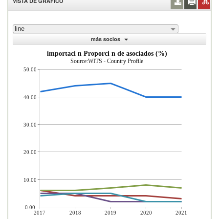
VISTA DE GRÁFICO
line
más socios
importaci n Proporci n de asociados (%)
Source:WITS - Country Profile
50.00
40.00
30.00
20.00
10.00
0.00
2017
2018
2019
2020
2021