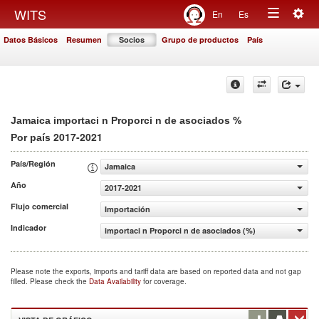
Togg
WITS
En
Es
Toggle
navig
Datos Básicos
Resumen
Socios
Grupo de productos
País
navigation
%
Jamaica importaci n Proporci n de asociados
2017-2021
Por país
País/Región
Jamaica
Año
2017-2021
Flujo comercial
Importación
Indicador
importaci n Proporci n de asociados (%)
Please note the exports, imports and tariff data are based on reported data and not gap
filled. Please check the
Data Availability
for coverage.